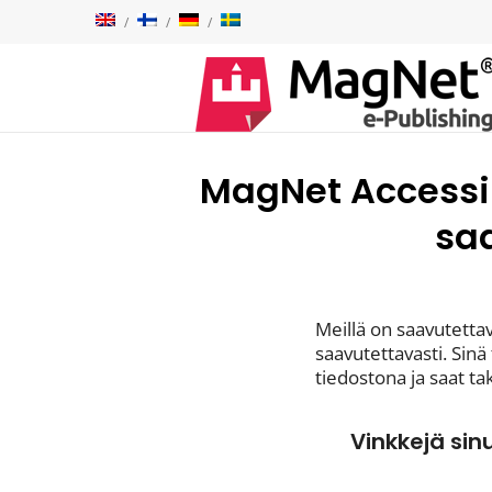
MagNet Accessib
saa
Meillä on saavutett
saavutettavasti. Sin
tiedostona ja saat t
Vinkkejä sin