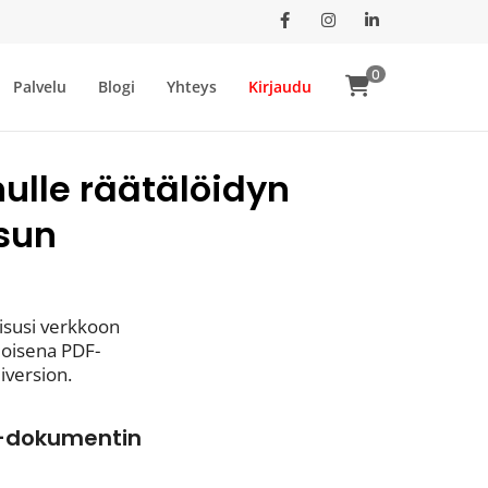
Facebook
Instagram
LinkedIn
0
Palvelu
Blogi
Yhteys
Kirjaudu
ulle räätälöidyn
isun
isusi verkkoon
ioisena PDF-
iversion.
DF-dokumentin