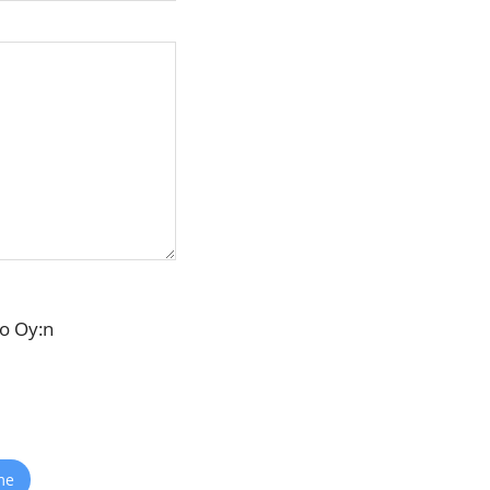
ro Oy:n
me