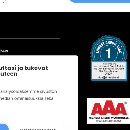
eloste
skäytäntö
pimusehdot
ttasi ja tukevat
uuteen
 analysoidaksemme sivuston
 median ominaisuuksia sekä
Evästeasetukset