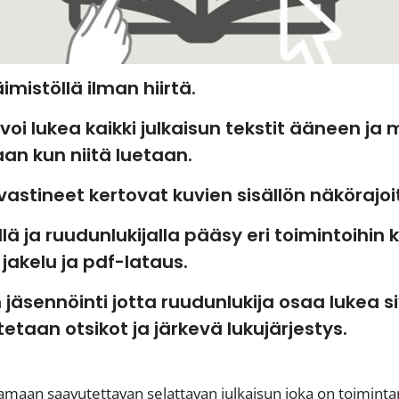
mistöllä ilman hiirtä.
oi lukea kaikki julkaisun tekstit ääneen ja 
aan kun niitä luetaan.
astineet kertovat kuvien sisällön näkörajoitt
ä ja ruudunlukijalla pääsy eri toimintoihin
, jakelu ja pdf-lataus.
n jäsennöinti jotta ruudunlukija osaa lukea s
etaan otsikot ja järkevä lukujärjestys.
aan saavutettavan selattavan julkaisun joka on toimintar