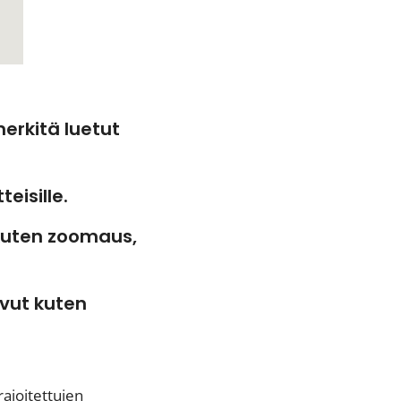
merkitä luetut
eisille.
 kuten zoomaus,
ivut kuten
ajoitettujen