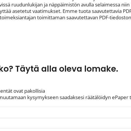
vissä ruudunlukijan ja näppäimistön avulla selaimessa nii
äyttää asetetut vaatimukset. Emme tuota saavutettavia P
toimeksiantajan toimittaman saavutettavan PDF-tiedoston 
ko? Täytä alla oleva lomake.
entät ovat pakollisia
aa muutamaan kysymykseen saadaksesi räätälöidyn ePaper 