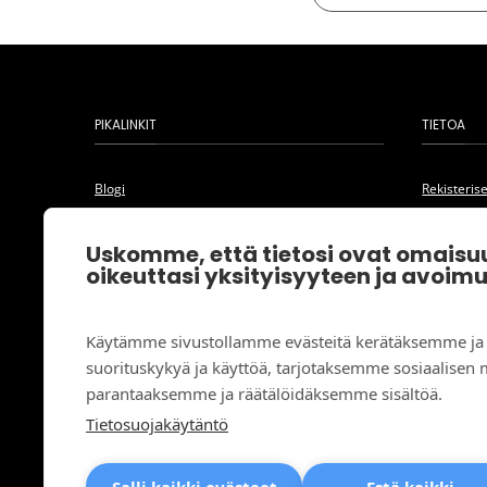
PIKALINKIT
TIETOA
Blogi
Rekisteris
Oma tili
Yksityisyy
UKK tuki
Yleiset so
Uskomme, että tietosi ovat omaisuu
Yhteys
oikeuttasi yksityisyyteen ja avoim
Käytämme sivustollamme evästeitä kerätäksemme ja
suorituskykyä ja käyttöä, tarjotaksemme sosiaalisen
parantaaksemme ja räätälöidäksemme sisältöä.
Tietosuojakäytäntö
Salli kaikki evästeet
Estä kaikki