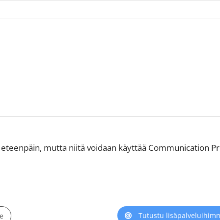
ta eteenpäin, mutta niitä voidaan käyttää Communication P
Tutustu lisäpalveluihim
le