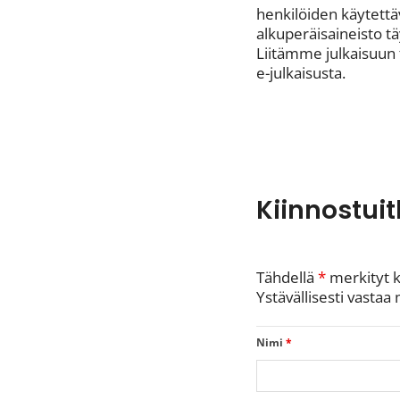
henkilöiden käytettä
alkuperäisaineisto t
Liitämme julkaisuun 
e-julkaisusta.
Kiinnostuit
Tähdellä
*
merkityt k
Ystävällisesti vast
Nimi
*