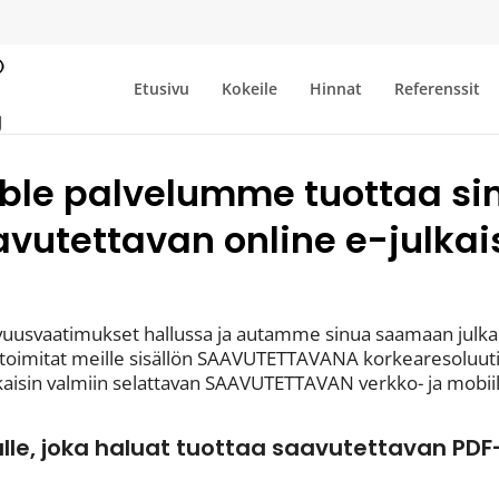
Etusivu
Kokeile
Hinnat
Referenssit
le palvelumme tuottaa sin
vutettavan online e-julka
avuusvaatimukset hallussa ja autamme sinua saamaan julka
ä toimitat meille sisällön SAAVUTETTAVANA korkearesoluut
akaisin valmiin selattavan SAAVUTETTAVAN verkko- ja mobiil
ulle, joka haluat tuottaa saavutettavan P