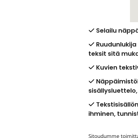
Selailu näppäi
Ruudunlukija v
teksit sitä muk
Kuvien tekstiv
Näppäimistöll
sisällysluettelo
Tekstisisällö
ihminen, tunnist
Sitoudumme toimittam