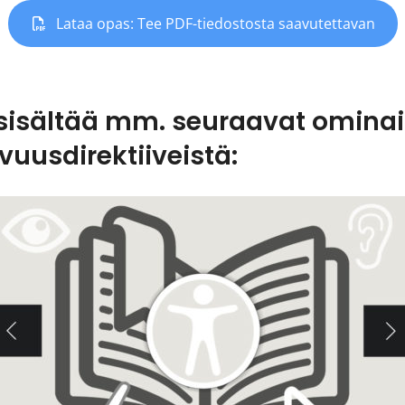
Lataa opas: Tee PDF-tiedostosta saavutettavan
 sisältää mm. seuraavat omina
uusdirektiiveistä: