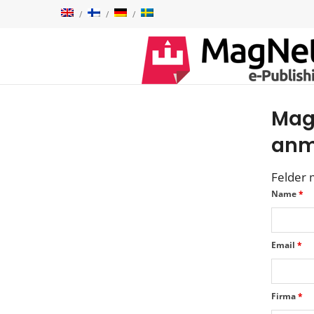
MagN
anm
Felder 
Name
*
Email
*
Firma
*