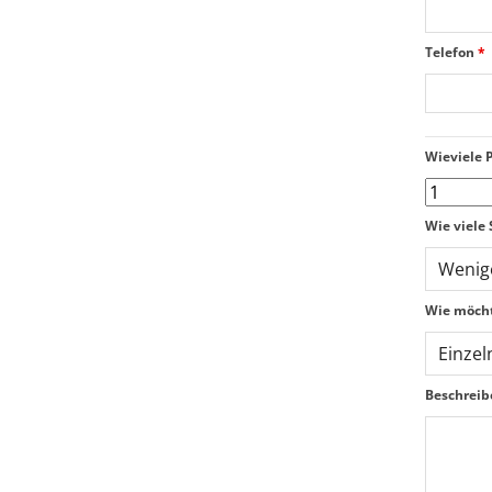
Telefon
*
Wieviele 
Wie viele 
Wie möcht
Beschreib